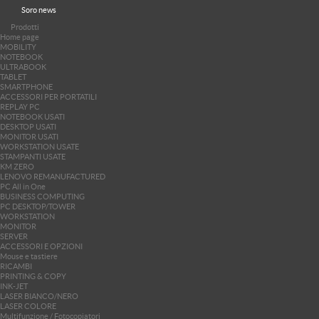
Soro news
Prodotti
Home page
MOBILITY
NOTEBOOK
ULTRABOOK
TABLET
SMARTPHONE
ACCESSORI PER PORTATILI
REPLAY PC
NOTEBOOK USATI
DESKTOP USATI
MONITOR USATI
WORKSTATION USATE
STAMPANTI USATE
KM ZERO
LENOVO REMANUFACTURED
PC All in One
BUSINESS COMPUTING
PC DESKTOP/TOWER
WORKSTATION
MONITOR
SERVER
ACCESSORI E OPZIONI
Mouse e tastiere
RICAMBI
PRINTING & COPY
INK-JET
LASER BIANCO/NERO
LASER COLORE
Multifunzione / Fotocopiatori