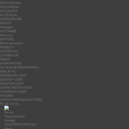
NETWORKING
MULTIMEDIA
OCCASIONI
ACCESSORI
ACESSORI USB
SERVIZI
Noleggio
SOFTWARE
Antivirus
BATTERIE
Elettrodomestici
MOBILITY
NOTEBOOK
ULTRABOOK
TABLET
SMARTPHONE
ACCESSORI PER PORTATILI
REPLAY PC
NOTEBOOK USATI
DESKTOP USATI
MONITOR USATI
WORKSTATION USATE
STAMPANTI USATE
KM ZERO
LENOVO REMANUFACTURED
PC All in One
Servizi
Teleassistenza
Noleggi
ASSISTENTE VIRTUALE
News