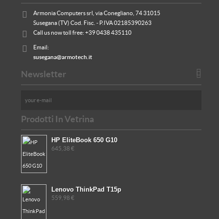
Armonia Computers srl, via Conegliano, 74 31015
Susegana (TV) Cod. Fisc. - P.IVA 02185390263
Call us now toll free:
+39 0438 435110
Email:
susegana@armotech.it
Newsletter
Prodotti In Vetrina
HP EliteBook 650 G10
645,38 €
Lenovo ThinkPad T15p
559,98 €