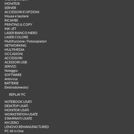
MONITOR
SERVER
ACCESSORI E OPZIONI
Mouse e tastiere
RICAMBI
PRINTING & COPY
INK-JET
LASER BIANCO/NERO
LASER COLORE
Multifunzione / Fotocopiatori
NETWORKING
MULTIMEDIA
OCCASIONI
ACCESSORI
ACESSORI USB
SERVIZI
Noleggio
SOFTWARE
Antivirus
BATTERIE
Elettrodomestici
REPLAY PC
NOTEBOOK USATI
DESKTOP USATI
MONITOR USATI
WORKSTATION USATE
STAMPANTI USATE
KM ZERO
LENOVO REMANUFACTURED
PC All in One