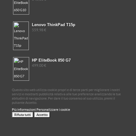
Lenovo ThinkPad T15p
559,98 €
HP EliteBook 850 G7
499,00 €
Questo sito web utilizza cookie propri e di terze parti per migliorare i nostri
servizi e mostrarti pubblicità relativa alle tue preferenze analizzando le tue
abitudini di navigazione. Per dare il tuo consenso al suo utilizzo, premi il
pulsante Accetto.
Più informazioni
Personalizzare i cookie
Rifiuta tutti
Accetto