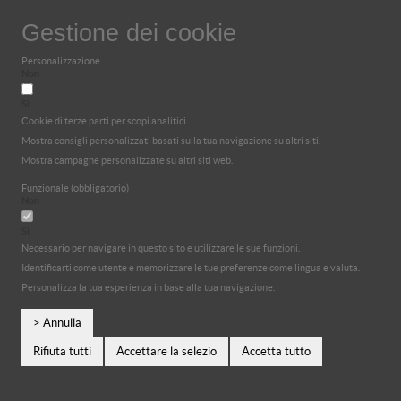
Gestione dei cookie
Personalizzazione
Non
Sì
Cookie di terze parti per scopi analitici.
Mostra consigli personalizzati basati sulla tua navigazione su altri siti.
Mostra campagne personalizzate su altri siti web.
Funzionale (obbligatorio)
Non
Sì
Necessario per navigare in questo sito e utilizzare le sue funzioni.
Identificarti come utente e memorizzare le tue preferenze come lingua e valuta.
Personalizza la tua esperienza in base alla tua navigazione.
> Annulla
Rifiuta tutti
Accettare la selezio
Accetta tutto