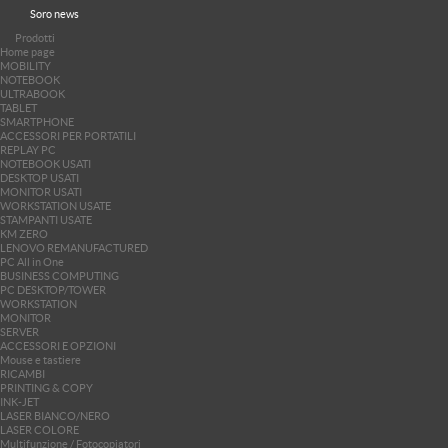
Soro news
Prodotti
Home page
MOBILITY
NOTEBOOK
ULTRABOOK
TABLET
SMARTPHONE
ACCESSORI PER PORTATILI
REPLAY PC
NOTEBOOK USATI
DESKTOP USATI
MONITOR USATI
WORKSTATION USATE
STAMPANTI USATE
KM ZERO
LENOVO REMANUFACTURED
PC All in One
BUSINESS COMPUTING
PC DESKTOP/TOWER
WORKSTATION
MONITOR
SERVER
ACCESSORI E OPZIONI
Mouse e tastiere
RICAMBI
PRINTING & COPY
INK-JET
LASER BIANCO/NERO
LASER COLORE
Multifunzione / Fotocopiatori