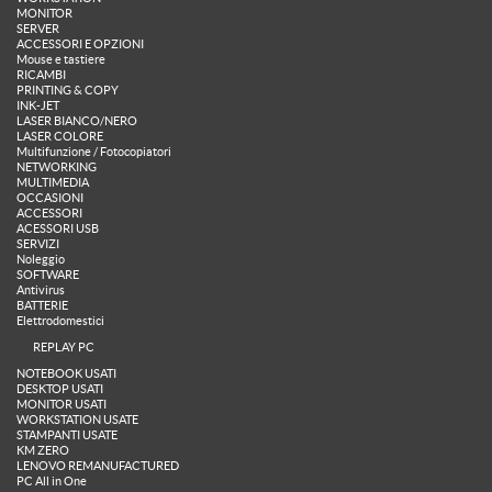
MONITOR
SERVER
ACCESSORI E OPZIONI
Mouse e tastiere
RICAMBI
PRINTING & COPY
INK-JET
LASER BIANCO/NERO
LASER COLORE
Multifunzione / Fotocopiatori
NETWORKING
MULTIMEDIA
OCCASIONI
ACCESSORI
ACESSORI USB
SERVIZI
Noleggio
SOFTWARE
Antivirus
BATTERIE
Elettrodomestici
REPLAY PC
NOTEBOOK USATI
DESKTOP USATI
MONITOR USATI
WORKSTATION USATE
STAMPANTI USATE
KM ZERO
LENOVO REMANUFACTURED
PC All in One