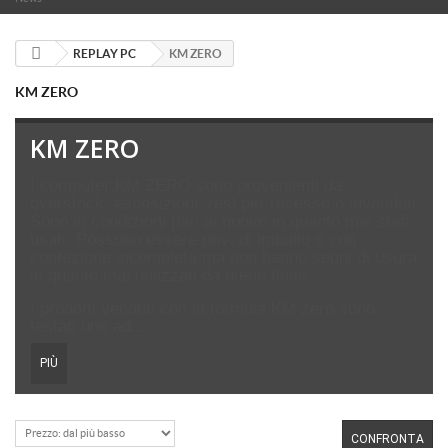
REPLAY PC
KM ZERO
KM ZERO
KM ZERO
I computer KM ZERO sono provenienti da
overstock, esposizioni, resi per recesso o invenduti.
Sono in condizioni pari al nuovo in quanto mai stati
usati. Possono essere privi di imballo o con
confezione incompleta ma non hanno segni di usura
in quanto mai utilizzati da utenti finali.
I prodotti venduti con la formula KM zero sono
testati uno ad...
PIÙ
CONFRONTA