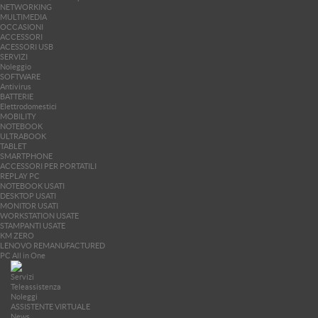
NETWORKING
MULTIMEDIA
OCCASIONI
ACCESSORI
ACESSORI USB
SERVIZI
Noleggio
SOFTWARE
Antivirus
BATTERIE
Elettrodomestici
MOBILITY
NOTEBOOK
ULTRABOOK
TABLET
SMARTPHONE
ACCESSORI PER PORTATILI
REPLAY PC
NOTEBOOK USATI
DESKTOP USATI
MONITOR USATI
WORKSTATION USATE
STAMPANTI USATE
KM ZERO
LENOVO REMANUFACTURED
PC All in One
Servizi
Teleassistenza
Noleggi
ASSISTENTE VIRTUALE
News