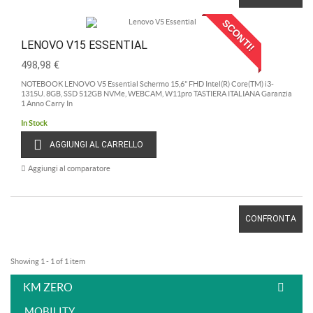
SCONTI!
LENOVO V15 ESSENTIAL
498,98 €
NOTEBOOK LENOVO V5 Essential Schermo 15,6" FHD Intel(R) Core(TM) i3-
1315U. 8GB, SSD 512GB NVMe, WEBCAM, W11pro TASTIERA ITALIANA Garanzia
1 Anno Carry In
In Stock
AGGIUNGI AL CARRELLO
Aggiungi al comparatore
CONFRONTA
Showing 1 - 1 of 1 item
KM ZERO
MOBILITY