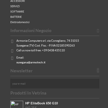
ACCESSORI
SERVIZI
SOFTWARE
BATTERIE
Elettrodomestici
Informazioni Negozio
Armonia Computers srl, via Conegliano, 74 31015
Susegana (TV) Cod. Fisc. - P.IVA 02185390263
Call us now toll free:
+39 0438 435110
Email:
susegana@armotech.it
Newsletter
Prodotti In Vetrina
HP EliteBook 650 G10
645,38 €