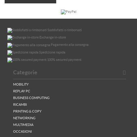
Soddisfatti o rimborsati
Exchange in-store
Pagamento alla consegna
Spedizione rapida
100% secured payment
Categorie
MOBILITY
REPLAY PC
BUSINESS COMPUTING
RICAMBI
PRINTING & COPY
NETWORKING
MULTIMEDIA
OCCASIONI