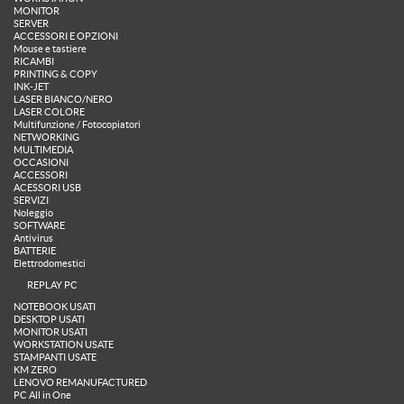
MONITOR
SERVER
ACCESSORI E OPZIONI
Mouse e tastiere
RICAMBI
PRINTING & COPY
INK-JET
LASER BIANCO/NERO
LASER COLORE
Multifunzione / Fotocopiatori
NETWORKING
MULTIMEDIA
OCCASIONI
ACCESSORI
ACESSORI USB
SERVIZI
Noleggio
SOFTWARE
Antivirus
BATTERIE
Elettrodomestici
REPLAY PC
NOTEBOOK USATI
DESKTOP USATI
MONITOR USATI
WORKSTATION USATE
STAMPANTI USATE
KM ZERO
LENOVO REMANUFACTURED
PC All in One