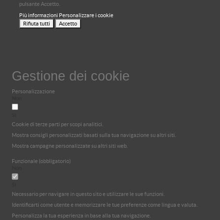
pulsante Accetto.
Più informazioni
Personalizzare i cookie
Rifiuta tutti
Accetto
Gestione dei cookie
Personalizzazione
Non
Sì
Cookie di terze parti per scopi analitici.
Mostra consigli personalizzati basati sulla tua navigazione su altri siti.
Mostra campagne personalizzate su altri siti web.
Funzionale (obbligatorio)
Non
Sì
Necessario per navigare in questo sito e utilizzare le sue funzioni.
Identificarti come utente e memorizzare le tue preferenze come lingua e valuta.
Personalizza la tua esperienza in base alla tua navigazione.