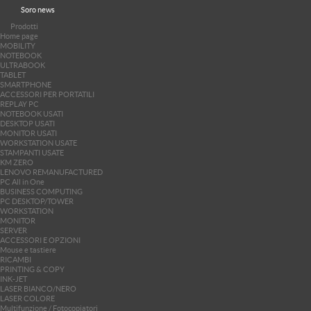
Soro news
Prodotti
Home page
MOBILITY
NOTEBOOK
ULTRABOOK
TABLET
SMARTPHONE
ACCESSORI PER PORTATILI
REPLAY PC
NOTEBOOK USATI
DESKTOP USATI
MONITOR USATI
WORKSTATION USATE
STAMPANTI USATE
KM ZERO
LENOVO REMANUFACTURED
PC All in One
BUSINESS COMPUTING
PC DESKTOP/TOWER
WORKSTATION
MONITOR
SERVER
ACCESSORI E OPZIONI
Mouse e tastiere
RICAMBI
PRINTING & COPY
INK-JET
LASER BIANCO/NERO
LASER COLORE
Multifunzione / Fotocopiatori