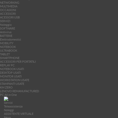
NETWORKING
MULTIMEDIA
OCCASIONI
ACCESSORI
ACESSORI USB
SERVIZI
Noleggio
SOFTWARE
Antivirus
BATTERIE
Elettrodomestici
MOBILITY
NOTEBOOK
ULTRABOOK
TABLET
SMARTPHONE
ACCESSORI PER PORTATILI
REPLAY PC
NOTEBOOK USATI
DESKTOP USATI
MONITOR USATI
WORKSTATION USATE
STAMPANTI USATE
KM ZERO
LENOVO REMANUFACTURED
PC All in One
Servizi
Teleassistenza
Noleggi
ASSISTENTE VIRTUALE
News