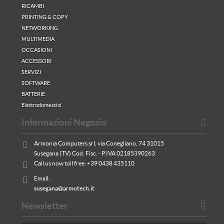
RICAMBI
PRINTING & COPY
NETWORKING
MULTIMEDIA
OCCASIONI
ACCESSORI
SERVIZI
SOFTWARE
BATTERIE
Elettrodomestici
Informazioni Negozio
Armonia Computers srl, via Conegliano, 74 31015
Susegana (TV) Cod. Fisc. - P.IVA 02185390263
Call us now toll free:
+39 0438 435110
Email:
susegana@armotech.it
Newsletter